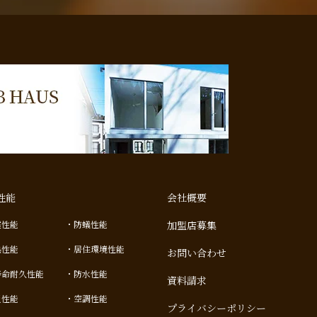
性能
会社概要
震性能
防蟻性能
加盟店募集
熱性能
居住環境性能
お問い合わせ
寿命耐久性能
防水性能
資料請求
災性能
空調性能
プライバシーポリシー