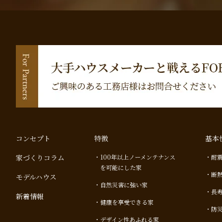
コンセプト
特徴
基本
家づくりコラム
100年以上ノーメンテナンス
耐
を可能にした家
断
モデルハウス
自然災害に強い家
長
新着情報
健康を享受できる家
防
デザイン性あふれる家