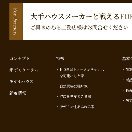
コンセプト
特徴
基本
家づくりコラム
100年以上ノーメンテナンス
耐
を可能にした家
断
モデルハウス
自然災害に強い家
長
新着情報
健康を享受できる家
防
デザイン性あふれる家