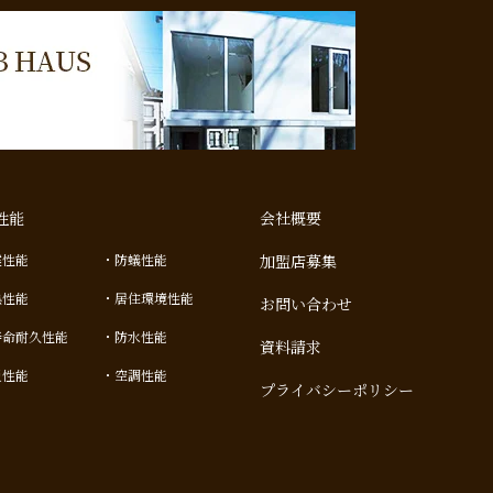
性能
会社概要
震性能
防蟻性能
加盟店募集
熱性能
居住環境性能
お問い合わせ
寿命耐久性能
防水性能
資料請求
災性能
空調性能
プライバシーポリシー