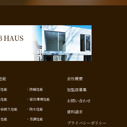
性能
会社概要
震性能
防蟻性能
加盟店募集
熱性能
居住環境性能
お問い合わせ
寿命耐久性能
防水性能
資料請求
災性能
空調性能
プライバシーポリシー