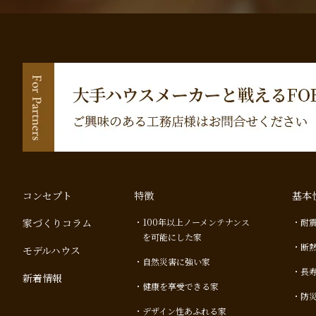
コンセプト
特徴
基本
家づくりコラム
100年以上ノーメンテナンス
耐
を可能にした家
断
モデルハウス
自然災害に強い家
長
新着情報
健康を享受できる家
防
デザイン性あふれる家